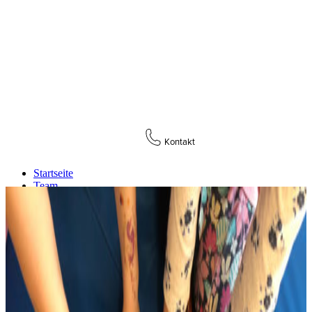
Kontakt
Startseite
Team
Unsere Gruppen
Konzept
Elternbeirat
Aktuelles
Downloads
Datenschutz
Hinweisgeberschutzgesetz
Impressum