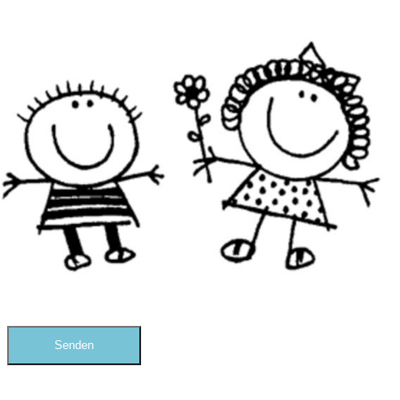
Vorname
*
Nachname
*
Anliegen
*
Datenschutz
*
Ich habe die
Datenschutzerklärung
gelesen und
akzeptiere sie hiermit. *