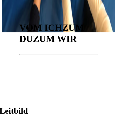
VOM ICHZUM
DUZUM WIR
Leitbild