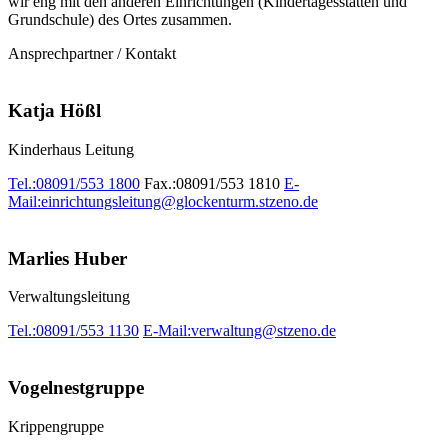
wir eng mit den anderen Einrichtungen (Kindertagesstätten und
Grundschule) des Ortes zusammen.
Ansprechpartner / Kontakt
Katja Hößl
Kinderhaus Leitung
Tel.:
08091/553 1800
Fax.:
08091/553 1810
E-
Mail:
einrichtungsleitung@glockenturm.stzeno.de
Marlies Huber
Verwaltungsleitung
Tel.:
08091/553 1130
E-Mail:
verwaltung@stzeno.de
Vogelnestgruppe
Krippengruppe