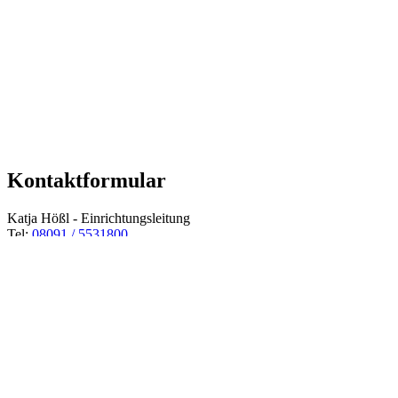
Kontaktformular
Katja Hößl - Einrichtungsleitung
Tel:
08091 / 5531800
Fax: 08091/5531810
E-Mail:
info@glockenturm.stzeno.de
Bitte füllen Sie alle Pflichtfelder die mit einem * gekennzeichnet
sind aus
E-Mail
*